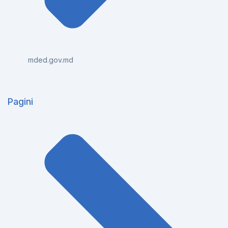
mded.gov.md
Pagini