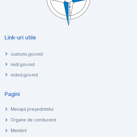
Link-uri utile
customs.gov.md
midr.gov.md
mded.gov.md
Pagini
Mesajul președintelui
Organe de conducere
Membrii