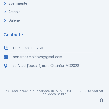
Evenimente
Articole
Galerie
Contacte
(+373) 69 103 780
aem.trans.moldova@gmail.com
str. Vlad Țepeș, 1, mun. Chișinău, MD2028
© Toate drepturile rezervate de AEM-TRANS 2025. Site realizat
de
Ideea.Studio