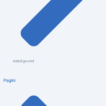
mded.gov.md
Pagini